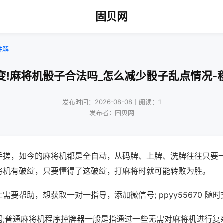
固贝网
讲解
变!麻将机骰子合法吗_怎么减少骰子乱点情况-
发布时间：2026-08-08｜阅读：1
发布者：固贝网
手搓，如今的麻将机都是全自动，从码牌、上牌、洗牌往往只要
将机有破绽，只要懂得了这破绽，打麻将时就可能转败为胜。
需要帮助，想获取一对一指导，添加微信号; ppyy55670 随时
吗;普通麻将机程序控牌器一般是指通过一些无需对麻将机进行复