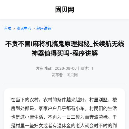
固贝网
首页
>
资讯中心
>
程序讲解
不贪不冒!麻将机搞鬼原理揭秘_长续航无线
神器值得买吗-程序讲解
发布时间：2026-08-06｜阅读：1
发布者：固贝网
在当下的农村，农村的条件越来越好，村里别墅、楼
房到处都是，家家户户几乎都有小车。村民们的生活
也是过小康生活，不再为一日三餐为而奔波劳碌。于
是村里一些妇女或者有退休金的老人就会时不时的到