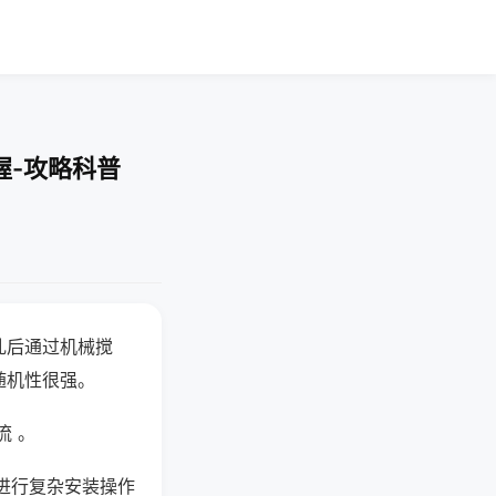
握-攻略科普
乱后通过机械搅
随机性很强。
流 。
进行复杂安装操作