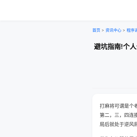
首页
>
资讯中心
>
程序
避坑指南!个
打麻将可谓是个
第二，三，四连
局后就处于逆风