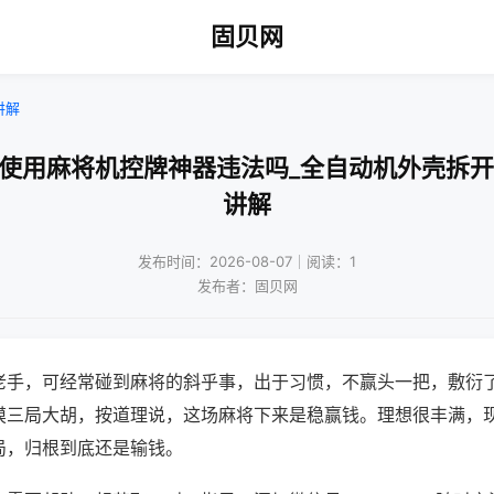
固贝网
讲解
人使用麻将机控牌神器违法吗_全自动机外壳拆开
讲解
发布时间：2026-08-07｜阅读：1
发布者：固贝网
老手，可经常碰到麻将的斜乎事，出于习惯，不赢头一把，敷衍
摸三局大胡，按道理说，这场麻将下来是稳赢钱。理想很丰满，
局，归根到底还是输钱。