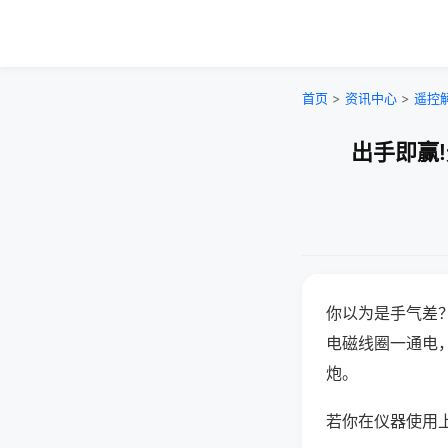
首页
>
资讯中心
>
遥控
出手即赢
你以为是手气差
电磁线圈一通电
炮。
若你在仪器使用上