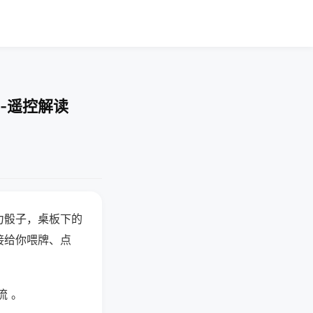
-遥控解读
力骰子，桌板下的
接给你喂牌、点
流 。