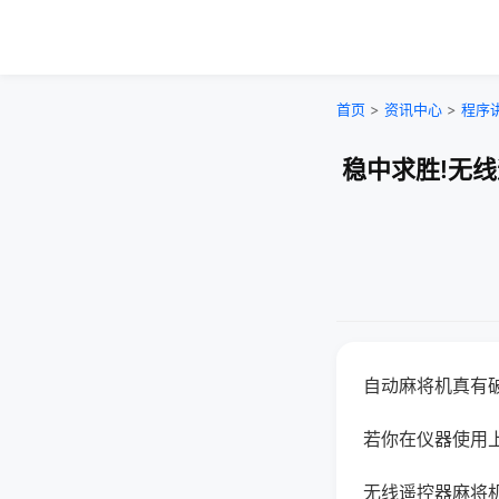
首页
>
资讯中心
>
程序
稳中求胜!无
自动麻将机真有
若你在仪器使用上
无线遥控器麻将