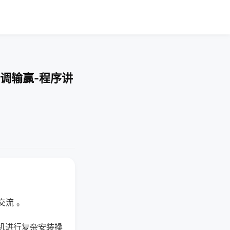
调输赢-程序讲
交流 。
机进行复杂安装操