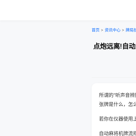
首页
>
资讯中心
>
牌局
点炮远离!自
所谓的"听声音辨
张牌是什么，怎
若你在仪器使用上
自动麻将机牌流