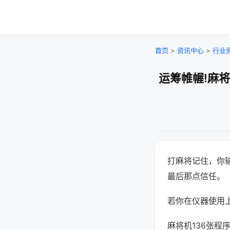
首页
>
资讯中心
>
行业
运筹帷幄!麻
打麻将记住，你
最后那点信任。
若你在仪器使用上
麻将机136张