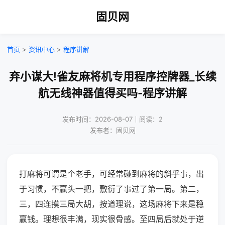
固贝网
首页
>
资讯中心
>
程序讲解
弃小谋大!雀友麻将机专用程序控牌器_长续
航无线神器值得买吗-程序讲解
发布时间：2026-08-07｜阅读：2
发布者：固贝网
打麻将可谓是个老手，可经常碰到麻将的斜乎事，出
于习惯，不赢头一把，敷衍了事过了第一局。第二，
三，四连摸三局大胡，按道理说，这场麻将下来是稳
赢钱。理想很丰满，现实很骨感。至四局后就处于逆