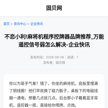
固贝网
首页
>
资讯中心
>
企业快讯
不恋小利!麻将机程序控牌器品牌推荐_万能
遥控信号弱怎么解决-企业快讯
发布时间：2026-08-06｜阅读：1
发布者：固贝网
你以为是手气差？错了，你坐的麻将机，底板里埋满
了铜线圈！他们早就换了磁力骰子，桌板下的电磁线
圈一通电，想要几点就几点。后台那小子戴着蓝牙耳
机，遥控器一按，直接给你喂牌、点炮。