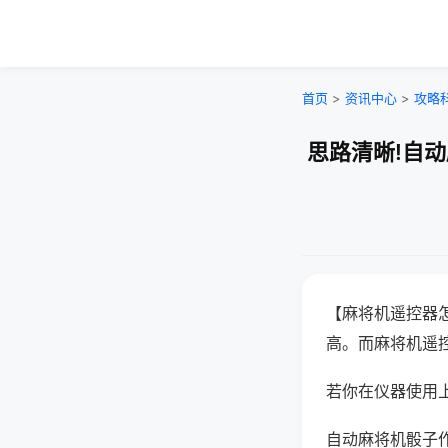
首页
>
资讯中心
>
攻略
思路清晰!自
【麻将机遥控器
高。而麻将机遥
若你在仪器使用上
自动麻将机骰子