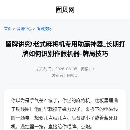
固贝网
首页
>
资讯中心
>
牌局技巧
留牌讲究!老式麻将机专用助赢神器_长期打
牌如何识别作假机器-牌局技巧
发布时间：2026-08-05｜阅读：1
发布者：固贝网
你以为是手气差？错了，你坐的麻将机，底板里埋满
了铜线圈！他们早就换了磁力骰子，桌板下的电磁线
圈一通电，想要几点就几点。后台那小子戴着蓝牙耳
机，遥控器一按，直接给你喂牌、点炮。