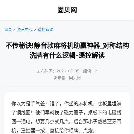
固贝网
首页
>
资讯中心
>
遥控解读
不传秘诀!静音款麻将机助赢神器_对称结构
洗牌有什么逻辑-遥控解读
发布时间：2026-08-05｜阅读：2
发布者：固贝网
你以为是手气差？错了，你坐的麻将机，底板里埋满
了铜线圈！他们早就换了磁力骰子，桌板下的电磁线
圈一通电，想要几点就几点。后台那小子戴着蓝牙耳
机，遥控器一按，直接给你喂牌、点炮。